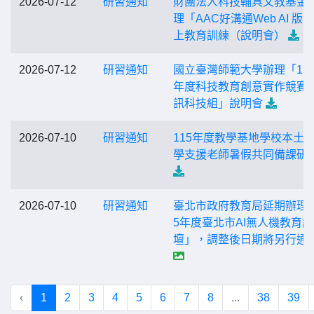
2026-07-12
研習通知
財團法人科技輔具文教基金
理「AAC好溝通Web AI 版 
上教育訓練（說明會）
2026-07-12
研習通知
國立臺灣師範大學辦理「11
年度科技教育創意實作競賽
訊科技組」說明會
2026-07-10
研習通知
115年度教學基地學校本土
學支援老師暑假共同備課研
2026-07-10
研習通知
臺北市政府教育局延期辦理「
5年度臺北市AI無人機教育論
壇」，調整後日期將另行通
‹
1
2
3
4
5
6
7
8
...
38
39