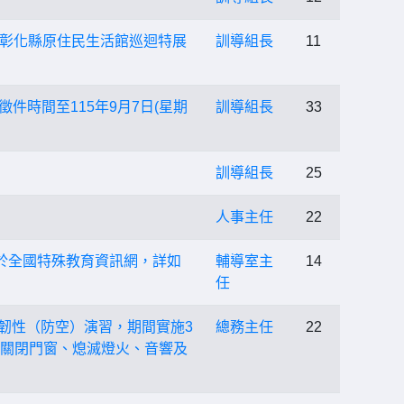
彰化縣原住民生活館巡迴特展
訓導組長
11
件時間至115年9月7日(星期
訓導組長
33
訓導組長
25
人事主任
22
於全國特殊教育資訊網，詳如
輔導室主
14
任
城鎮韌性（防空）演習，期間實施3
總務主任
22
合關閉門窗、熄滅燈火、音響及