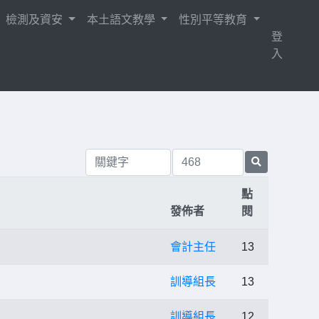
檢測及資安
本土語文教學
性別平等教育
登
入
點
發佈者
閱
會計主任
13
訓導組長
13
訓導組長
12