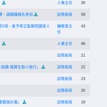
。
人事主任
30
味賽，請踴躍報名參加
訓育組長
59
第5項，爰予修正監察院國家人
輔導室主
43
任
。
人事主任
46
訓育組長
21
一起趣 福寶生態小旅行」
訓育組長
22
訓育組長
23
訓育組長
20
庫實施計畫」
訓育組長
19