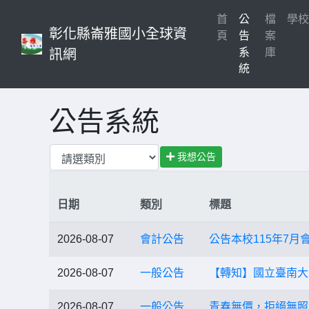
首
公
檔
學
彰化縣崙雅國小全球資
(current)
頁
告
案
系
庫
訊網
統
公告系統
我想公告
日期
類別
標題
2026-08-07
會計公告
公告本校115年7月
2026-08-07
一般公告
【轉知】國立臺南大
2026-08-07
一般公告
青春無價，拒絕無照