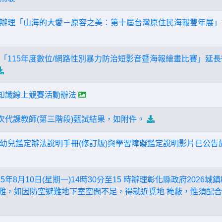
辦理「山海的大愛－原容之美：第十屆台灣原住民海報雙年展」
「115年度數位/網路性別暴力防治短影音暨海報繪畫比賽」延長徵
融知識線上競賽活動辦法
二次代課教師(第三階段)甄試結果，如附件。
幼兒鑑定辦法說明手冊(修訂版)與學習障礙鑑定說明影片已公告
5年8月10日(星期一)14時30分至15 時辦理彰化縣政府2026
避難，如因防空避難地下室空間不足，得就近覓地 掩蔽，惟須配