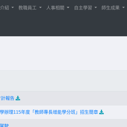
校介紹
教職員工
人事相關
自主學習
師生成果
會計報告
學辦理115年度「教師專長增能學分班」招生簡章
駕駛