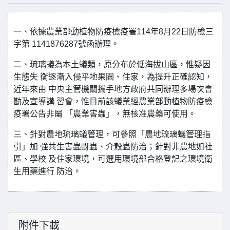
一、依據農業部動植物防疫檢疫署114年8月22日防檢三
字第 1141876287號函辦理。
二、琉璃蟻為本土蟻類，原分布於低海拔山區，惟疑因
生態失 衡逐漸入侵平地果園、住家，為提升正確認知，
近年來由 中央主管機關攜手地方政府共同辦理多場次會
勘及宣導講 習會，惟目前該蟻業經農業部動植物防疫檢
疫署公告非屬 「農業害蟲」，無核准農藥可使用。
三、針對農地琉璃蟻管理，可參照「農地琉璃蟻管理指
引」加 強共生害蟲蚜蟲、介殼蟲防治；針對非農地如社
區、學校 及住家環境，可選用環境部合格登記之環境衛
生用藥進行 防治。
附件下載