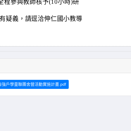
全程參與教師核予(10小時)研
有疑義，請逕洽伸仁國小教導
強戶學童聯團舍營活動實施計畫.pdf