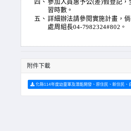
四、
參加人員惠予公(差)假登記，
習時數。
五、
詳細辦法請參閱實施計畫，倘
處周組長04-7982324#802。
附件下載
化縣114年度幼童軍及潛能開發、原住民、新住民、自