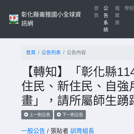
首
公
檔
學
彰化縣崙雅國小全球資
(current)
頁
告
案
系
庫
訊網
統
首頁
公告列表
公告內容
【轉知】「彰化縣11
住民、新住民、自強
畫」，請所屬師生踴
上一則公告
下一則公告
一般公告
/ 張貼者
訓育組長