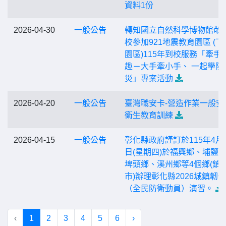
資料1份
2026-04-30
一般公告
轉知國立自然科學博物館敬
校參加921地震教育園區 (下
園區)115年到校服務「牽手
趣－大手牽小手、 一起學防
災」專案活動
2026-04-20
一般公告
臺灣職安卡-營造作業一般安
衛生教育訓練
2026-04-15
一般公告
彰化縣政府謹訂於115年4月2
日(星期四)於福興鄉、埔鹽
埤頭鄉、溪州鄉等4個鄉(鎮
市)辦理彰化縣2026城鎮韌性
（全民防衛動員）演習。
‹
1
2
3
4
5
6
›