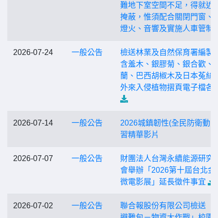
難地下室空間不足，得就近
掩蔽，惟須配合關閉門窗、
燈火、音響及實施人車管制
2026-07-24
一般公告
檢送林業及自然保育署編製
含羞木、銀膠菊、銀合歡、
蘭、巴西胡椒木及日本菟絲
外來入侵植物摺頁電子檔各
2026-07-14
一般公告
2026城鎮韌性(全民防衛動員
習精華影片
2026-07-07
一般公告
財團法人台灣永續能源研究
會舉辦「2026第十屆台北金
微電影展」延長徵件事宜
2026-07-02
一般公告
聯合報股份有限公司檢送「
避難包－物資大作戰」校園