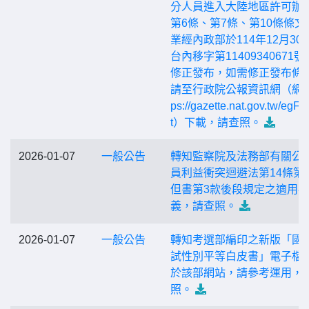
分人員進入大陸地區許可辦
第6條、第7條、第10條條文
業經內政部於114年12月30
台內移字第11409340671號
修正發布，如需修正發布條
請至行政院公報資訊網（網址h
ps://gazette.nat.gov.tw/egFr
t）下載，請查照。
2026-01-07
一般公告
轉知監察院及法務部有關公
員利益衝突迴避法第14條第
但書第3款後段規定之適用疑
義，請查照。
2026-01-07
一般公告
轉知考選部編印之新版「國
試性別平等白皮書」電子檔
於該部網站，請參考運用，
照。