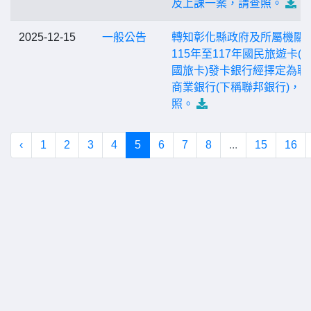
及上課一案，請查照。
2025-12-15
一般公告
轉知彰化縣政府及所屬機關
115年至117年國民旅遊卡(
國旅卡)發卡銀行經擇定為聯
商業銀行(下稱聯邦銀行)，
照。
‹
1
2
3
4
5
6
7
8
...
15
16