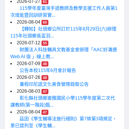
2026-07-27
61
115學年度臺灣手語教師及教學支援工作人員第1
次增能暨回訓研習實...
2026-08-04
60
【轉知】社頭鄉公所訂於115年8月29日(六)辦理
115年社頭鄉長盃羽...
2026-07-12
55
財團法人科技輔具文教基金會辦理「AAC好溝通
Web AI 版 」線上教...
2026-07-09
48
公告本校115年6月會計報告
2026-07-26
48
暑假印尼語文化美食營隊錄取公告
2026-08-03
47
彰化縣社頭鄉崙雅國民小學115學年度第二次代
課教師(第一階段)甄...
2026-08-04
47
茲因《學生輔導法施行細則》第7條第3項規定，
業已提列至《學生輔...