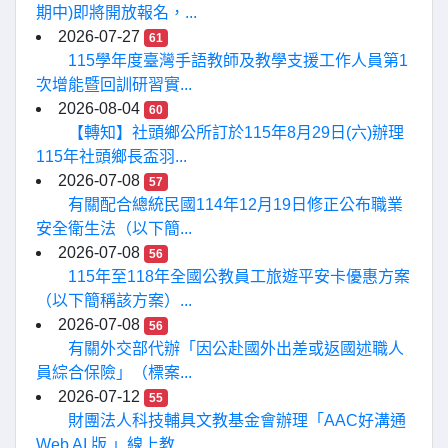
期中)即將開放報名，...
2026-07-27
61
115學年度臺灣手語教師及教學支援工作人員第1
次增能暨回訓研習實...
2026-08-04
60
【轉知】社頭鄉公所訂於115年8月29日(六)辦理
115年社頭鄉長盃羽...
2026-07-08
57
有關配合總統民國114年12月19日修正公布職業
安全衛生法（以下簡...
2026-07-08
56
115年至118年全國公教員工旅遊平安卡優惠方案
（以下簡稱該方案）...
2026-07-08
56
有關外交部代辦「因公赴國外出差或返國述職人
員綜合保險」（標案...
2026-07-12
55
財團法人科技輔具文教基金會辦理「AAC好溝通
Web AI 版 」線上教...