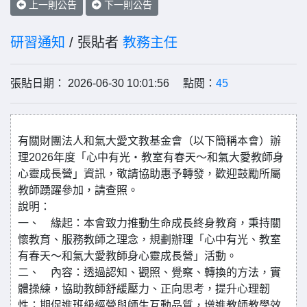
上一則公告
下一則公告
研習通知
/ 張貼者
教務主任
張貼日期： 2026-06-30 10:01:56 點閱：
45
有關財團法人和氣大愛文教基金會（以下簡稱本會）辦
理2026年度「心中有光・教室有春天～和氣大愛教師身
心靈成長營」資訊，敬請協助惠予轉發，歡迎鼓勵所屬
教師踴躍參加，請查照。
說明：
一、 緣起：本會致力推動生命成長終身教育，秉持關
懷教育、服務教師之理念，規劃辦理「心中有光、教室
有春天～和氣大愛教師身心靈成長營」活動。
二、 內容：透過認知、觀照、覺察、轉換的方法，實
體操練，協助教師舒緩壓力、正向思考，提升心理韌
性；期促進班級經營與師生互動品質，增進教師教學效