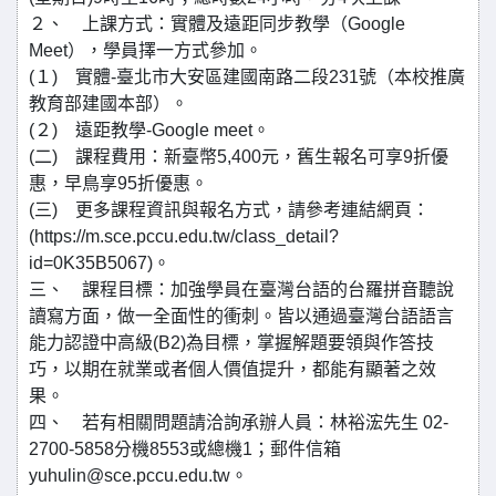
２、 上課方式：實體及遠距同步教學（Google
Meet），學員擇一方式參加。
(１) 實體-臺北市大安區建國南路二段231號（本校推廣
教育部建國本部）。
(２) 遠距教學-Google meet。
(二) 課程費用：新臺幣5,400元，舊生報名可享9折優
惠，早鳥享95折優惠。
(三) 更多課程資訊與報名方式，請參考連結網頁：
(https://m.sce.pccu.edu.tw/class_detail?
id=0K35B5067)。
三、 課程目標：加強學員在臺灣台語的台羅拼音聽說
讀寫方面，做一全面性的衝刺。皆以通過臺灣台語語言
能力認證中高級(B2)為目標，掌握解題要領與作答技
巧，以期在就業或者個人價值提升，都能有顯著之效
果。
四、 若有相關問題請洽詢承辦人員：林裕浤先生 02-
2700-5858分機8553或總機1；郵件信箱
yuhulin@sce.pccu.edu.tw。