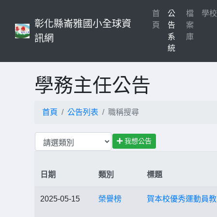
首
公
檔
學
彰化縣崙雅國小全球資
(current)
頁
告
案
系
庫
訊網
統
學務主任公告
首頁
公告列表
職稱搜尋
我想公告
日期
類別
標題
2025-05-15
榮譽榜
賀本校優秀運動員教