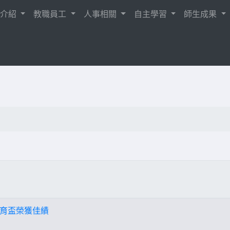
校介紹
教職員工
人事相關
自主學習
師生成果
育盃榮獲佳績