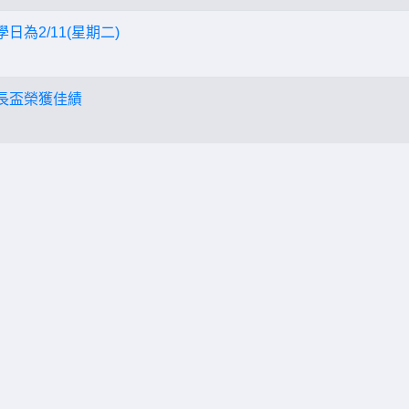
日為2/11(星期二)
縣長盃榮獲佳績