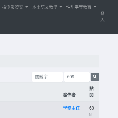
檢測及資安
本土語文教學
性別平等教育
登
入
點
發佈者
閱
學務主任
63
8