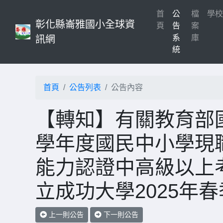
首
公
檔
學
彰化縣崙雅國小全球資
(current)
頁
告
案
系
庫
訊網
統
首頁
公告列表
公告內容
【轉知】有關教育部國
學年度國民中小學現
能力認證中高級以上
立成功大學2025年
上一則公告
下一則公告