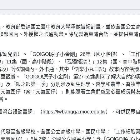
趣，教育部委請國立臺中教育大學承做旨揭計畫，並依全國公立
6部國內、外授權之卡通動畫。除配製為臺灣台語，並提供臺灣
幼兒園）、「GO!GO!原子小金剛」26集（國小階段）、「工
」11集（國、高中階段）、「孤獨搖滾！」12集（國、高中階
階段）等6部國內、外卡通。其中「快樂小丸日記」故事內容活潑
賞。「GO!GO!原子小金剛」第27-52集則可了解大自然的
季」及「銀之匙第一季」分別涉及到生理學、醫學和農業、畜牧
「元氣囝仔（案：元氣囡仔）」則能隨著主角們感受心靈成長與
賞。
畫網」（https://twbangga.moe.edu.tw），可供民眾
。
學代發至各級學校。全國公立高級中學、國民中學：「工作細胞
氣囡仔）」5片2套；全國公立國民小學：含「GO!GO!原子小