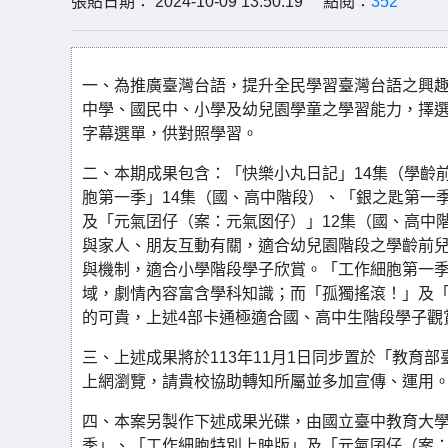
張貼日期： 2024-10-09 13:50:19 點閱：
352
一、為推廣臺灣台語，提升全民學習臺灣台語之興
中學、國民中、小學及幼兒園學童之學習能力，擇選
字幕選單，供對照學習。
二、本期成果包含：「快樂小丸日記」14集（學齡前/
胞第一季」14集（國、高中階段）、「銀之匙第一季
及「元氣囝仔（案：元氣囡仔）」12集（國、高中
與家人、朋友互動有關，適合幼兒園階段之學齡前兒童觀
與機制，適合小學階段學子欣賞。「工作細胞第一
域，劇情內容富含學科知識；而「孤獨搖滾！」及
的可貴，上述4部卡通極適合國、高中生階段學子觀
三、上述成果將於113年11月1日同步置於「教育部臺灣台語動
上網瀏覽，請貴校協助轉知所屬並多加宣傳、運用
四、本案另製作下述成果光碟，由國立臺中教育大
季」、「工作細胞特別上映版」及「元氣囝仔（案：元