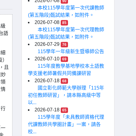
2026-07-08
90
本校115學年度第一次代課教師
(第五階段)甄試結果，如附件。
2026-07-08
85
高級
本校115學年度第一次代理教師
台語
(第五階段)甄試結果，如附件。
2026-07-29
76
115學年一年級新生暨導師公告
作細
2026-07-10
69
段）
115年度教學基地學校本土語教
，且
學支援老師暑假共同備課研習
奧妙
2026-07-18
68
業領
國立彰化師範大學辦理「115年
友情
初任教師研習」，請本縣高級中等
以...
自行
2026-07-18
65
115學年度「未具教師資格代理
代課教師共學圈計畫」一案，請各
第一
校...
金