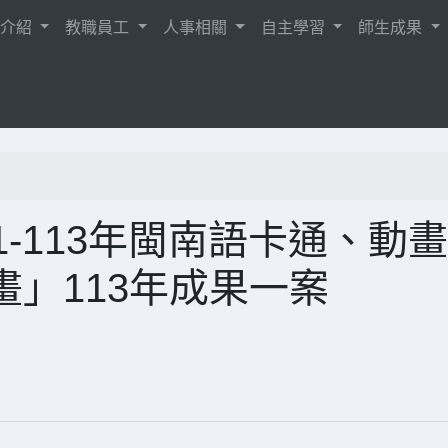
校介紹
教職員工
人事相關
自主學習
師生成果
1-113年閩南語卡通、動
」113年成果一案