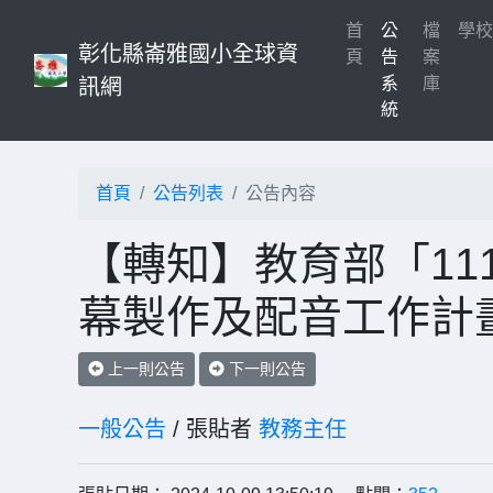
首
公
檔
學
彰化縣崙雅國小全球資
(current)
頁
告
案
系
庫
訊網
統
首頁
公告列表
公告內容
【轉知】教育部「11
幕製作及配音工作計畫
上一則公告
下一則公告
一般公告
/ 張貼者
教務主任