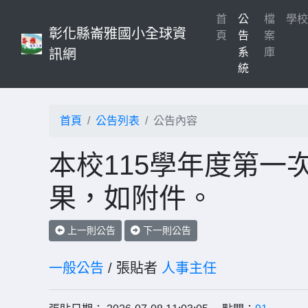
首
公
檔
學
彰化縣崙雅國小全球資
(current)
頁
告
案
系
庫
訊網
統
首頁
公告列表
公告內容
本校115學年度第一
果，如附件。
上一則公告
下一則公告
一般公告
/ 張貼者
人事主任