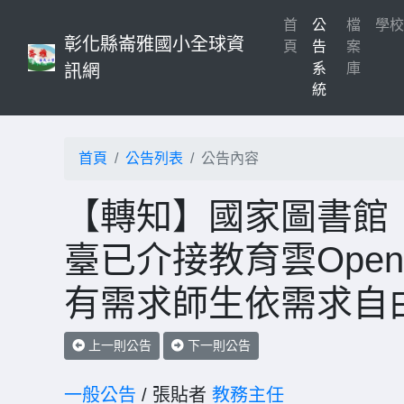
首
公
檔
學
彰化縣崙雅國小全球資
(current)
頁
告
案
系
庫
訊網
統
首頁
公告列表
公告內容
【轉知】國家圖書館
臺已介接教育雲Ope
有需求師生依需求自
上一則公告
下一則公告
一般公告
/ 張貼者
教務主任