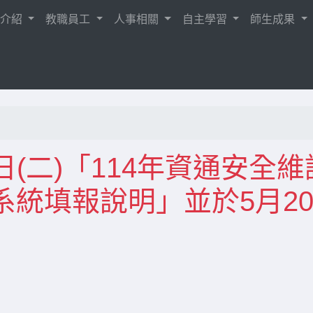
校介紹
教職員工
人事相關
自主學習
師生成果
2日(二)「114年資通安全維
統填報說明」並於5月2