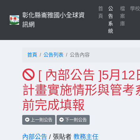
首
公
檔
學
彰化縣崙雅國小全球資
(current)
頁
告
案
系
庫
訊網
統
首頁
公告列表
公告內容
[ 內部公告 ]5月1
計畫實施情形與管考系
前完成填報
上一則公告
下一則公告
內部公告
/ 張貼者
教務主任