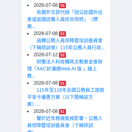
2026-07-08
55
有關外交部代辦「因公赴國外出
差或返國述職人員綜合保險」（標
案...
2026-07-08
53
函轉公務人員保障暨培訓委員會
（下稱保訓會）115年公務人員行政...
2026-07-12
52
財團法人科技輔具文教基金會辦
理「AAC好溝通Web AI 版 」線上
教...
2026-07-08
51
115年至118年全國公教員工旅遊
平安卡優惠方案（以下簡稱該方
案）...
2026-07-08
51
鑒於近年極端氣候影響，公務人
員保障暨培訓委員會（下稱保訓