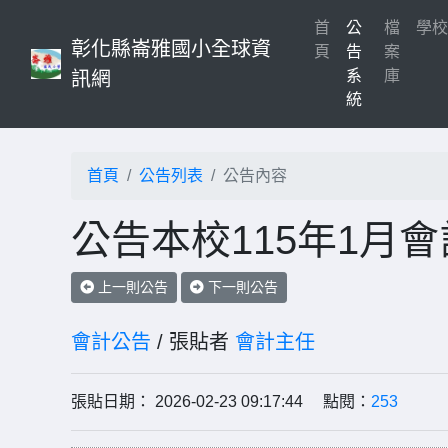
首
公
檔
學
彰化縣崙雅國小全球資
(current)
頁
告
案
系
庫
訊網
統
首頁
公告列表
公告內容
公告本校115年1月
上一則公告
下一則公告
會計公告
/ 張貼者
會計主任
張貼日期： 2026-02-23 09:17:44 點閱：
253