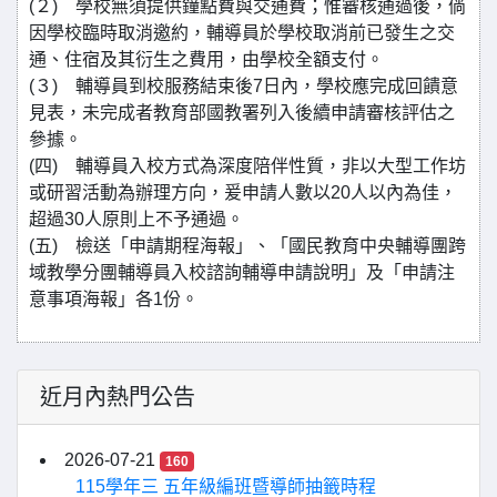
(２) 學校無須提供鐘點費與交通費；惟審核通過後，倘
因學校臨時取消邀約，輔導員於學校取消前已發生之交
通、住宿及其衍生之費用，由學校全額支付。
(３) 輔導員到校服務結束後7日內，學校應完成回饋意
見表，未完成者教育部國教署列入後續申請審核評估之
參據。
(四) 輔導員入校方式為深度陪伴性質，非以大型工作坊
或研習活動為辦理方向，爰申請人數以20人以內為佳，
超過30人原則上不予通過。
(五) 檢送「申請期程海報」、「國民教育中央輔導團跨
域教學分團輔導員入校諮詢輔導申請說明」及「申請注
意事項海報」各1份。
近月內熱門公告
2026-07-21
160
115學年三 五年級編班暨導師抽籤時程