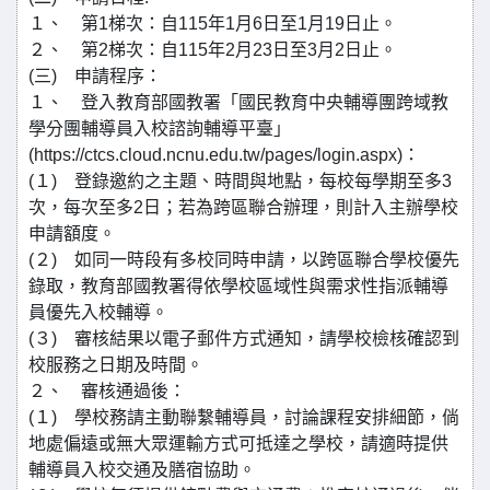
１、 第1梯次：自115年1月6日至1月19日止。
２、 第2梯次：自115年2月23日至3月2日止。
(三) 申請程序：
１、 登入教育部國教署「國民教育中央輔導團跨域教
學分團輔導員入校諮詢輔導平臺」
(https://ctcs.cloud.ncnu.edu.tw/pages/login.aspx)：
(１) 登錄邀約之主題、時間與地點，每校每學期至多3
次，每次至多2日；若為跨區聯合辦理，則計入主辦學校
申請額度。
(２) 如同一時段有多校同時申請，以跨區聯合學校優先
錄取，教育部國教署得依學校區域性與需求性指派輔導
員優先入校輔導。
(３) 審核結果以電子郵件方式通知，請學校檢核確認到
校服務之日期及時間。
２、 審核通過後：
(１) 學校務請主動聯繫輔導員，討論課程安排細節，倘
地處偏遠或無大眾運輸方式可抵達之學校，請適時提供
輔導員入校交通及膳宿協助。