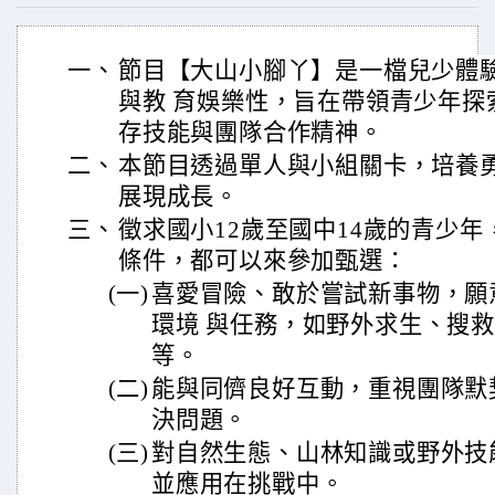
一、
節目【大山小腳丫】是一檔兒少體
與教 育娛樂性，旨在帶領青少年探
存技能與團隊合作精神。
二、
本節目透過單人與小組關卡，培養
展現成長。
三、
徵求國小12歲至國中14歲的青少
條件，都可以來參加甄選：
(一)
喜愛冒險、敢於嘗試新事物，願
環境 與任務，如野外求生、搜救訓
等。
(二)
能與同儕良好互動，重視團隊默
決問題。
(三)
對自然生態、山林知識或野外技
並應用在挑戰中。