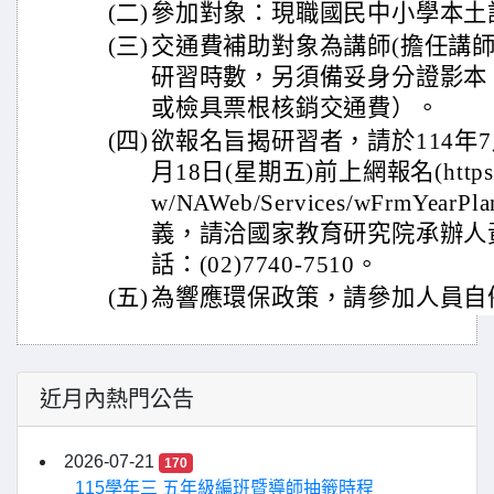
(二)
參加對象：現職國民中小學本土
(三)
交通費補助對象為講師(擔任講
研習時數，另須備妥身分證影本
或檢具票根核銷交通費）。
(四)
欲報名旨揭研習者，請於114年7月
月18日(星期五)前上網報名(https://wo
w/NAWeb/Services/wFrmYear
義，請洽國家教育研究院承辦人
話：(02)7740-7510。
(五)
為響應環保政策，請參加人員自
近月內熱門公告
2026-07-21
170
115學年三 五年級編班暨導師抽籤時程