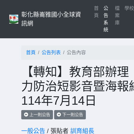
首
公
檔
學
彰化縣崙雅國小全球資
(current)
頁
告
案
系
庫
訊網
統
首頁
公告列表
公告內容
【轉知】教育部辦理「
力防治短影音暨海報
114年7月14日
上一則公告
下一則公告
一般公告
/ 張貼者
訓育組長