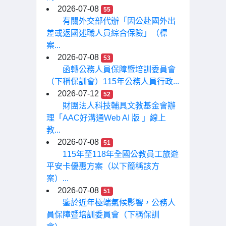
2026-07-08
55
有關外交部代辦「因公赴國外出
差或返國述職人員綜合保險」（標
案...
2026-07-08
53
函轉公務人員保障暨培訓委員會
（下稱保訓會）115年公務人員行政...
2026-07-12
52
財團法人科技輔具文教基金會辦
理「AAC好溝通Web AI 版 」線上
教...
2026-07-08
51
115年至118年全國公教員工旅遊
平安卡優惠方案（以下簡稱該方
案）...
2026-07-08
51
鑒於近年極端氣候影響，公務人
員保障暨培訓委員會（下稱保訓