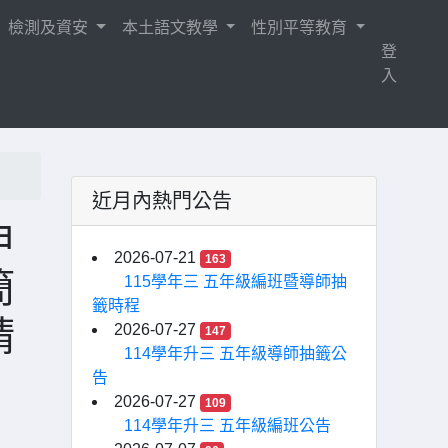
檢測及資安
本土語文教學
性別平等教育
登
入
近月內熱門公告
申
2026-07-21
163
簡
115學年三 五年級編班暨導師抽
籤時程
請
2026-07-27
147
114學年升三 五年級導師抽籤公
告
2026-07-27
109
114學年升三 五年級編班公告