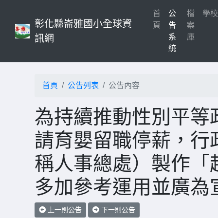
首
公
檔
學
彰化縣崙雅國小全球資
(current)
頁
告
案
系
庫
訊網
統
首頁
公告列表
公告內容
為持續推動性別平等
請育嬰留職停薪，行
稱人事總處）製作「
多加參考運用並廣為
上一則公告
下一則公告