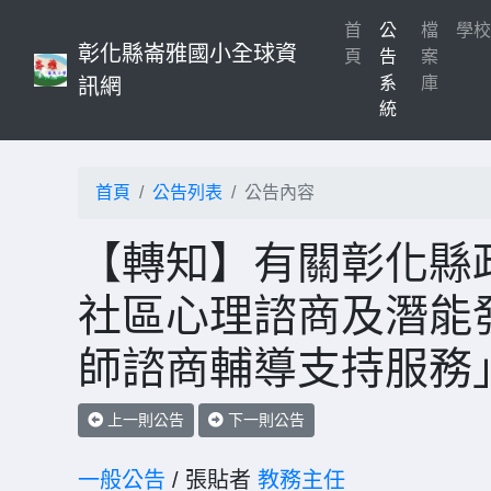
首
公
檔
學
彰化縣崙雅國小全球資
(current)
頁
告
案
系
庫
訊網
統
首頁
公告列表
公告內容
【轉知】有關彰化縣
社區心理諮商及潛能發
師諮商輔導支持服務
上一則公告
下一則公告
一般公告
/ 張貼者
教務主任