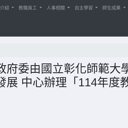
校介紹
教職員工
人事相關
自主學習
師生成果
政府委由國立彰化師範大
展 中心辦理「114年度
」