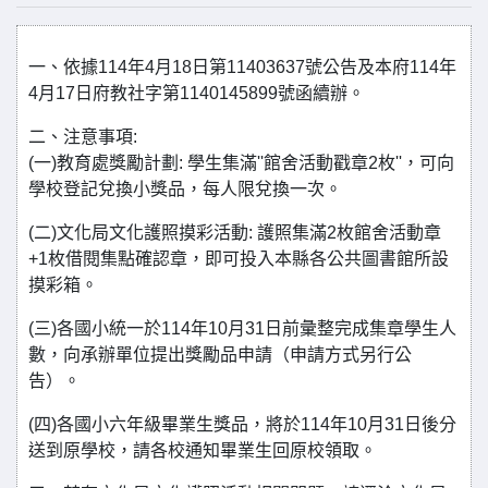
一、依據114年4月18日第11403637號公告及本府114年
4月17日府教社字第1140145899號函續辦。
二、注意事項:
(一)教育處獎勵計劃: 學生集滿''館舍活動戳章2枚''，可向
學校登記兌換小獎品，每人限兌換一次。
(二)文化局文化護照摸彩活動: 護照集滿2枚館舍活動章
+1枚借閱集點確認章，即可投入本縣各公共圖書館所設
摸彩箱。
(三)各國小統一於114年10月31日前彙整完成集章學生人
數，向承辦單位提出獎勵品申請（申請方式另行公
告）。
(四)各國小六年級畢業生獎品，將於114年10月31日後分
送到原學校，請各校通知畢業生回原校領取。