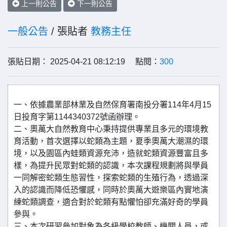
上一則公告
下一則公告
一般公告
/ 張貼者
教務主任
張貼日期： 2025-04-21 08:12:19 點閱：
300
一、依據農業部林業及自然保育署南投分署114年4月15
日投育字第1144340372號函辦理。
二、奧萬大自然教育中心秉持提供專業且多元的環境教
育活動，首次選擇以蛇類為主題，夏季奧萬大潮濕的環
境，以及園區內蛙類資源充沛，造就蛇類資源豐富且多
樣，為提升民眾對蛇類的認識，本次課程規劃將與學員
一同解密蛇類生態習性，探索蛇類的生殖行為，透過深
入的認識而降低恐懼感，同時於奧萬大遊樂區內實地演
練蛇類調查，適合對於蛇類有點懼怕卻充滿好奇的學員
參與。
三、本次研習參加對象為各級學校教師、機關人員，或