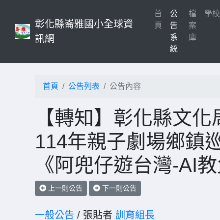
首
公
檔
學
彰化縣崙雅國小全球資
(current)
頁
告
案
系
庫
訊網
統
首頁
公告列表
公告內容
【轉知】彰化縣文化
114年親子劇場鄉鎮
《阿兜仔遊台灣-AI
上一則公告
下一則公告
一般公告
/ 張貼者
訓育組長