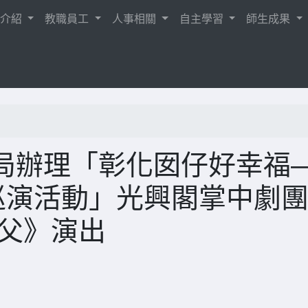
校介紹
教職員工
人事相關
自主學習
師生成果
局辦理「彰化囡仔好幸福
巡演活動」光興閣掌中劇
教父》演出